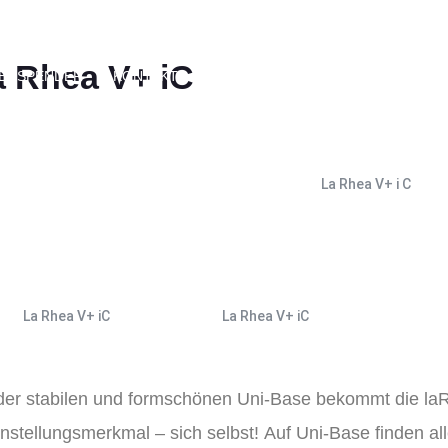
a Rhea V+ iC
ERSPENDER
KONTAKT
La Rhea V+ i C
La Rhea V+ iC
La Rhea V+ iC
der stabilen und formschönen Uni-Base bekommt die laR
instellungsmerkmal – sich selbst!
Auf Uni-Base finden al