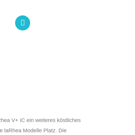
+49 (0) 391 623 01 46
hea V+ iC ein weiteres köstliches
le laRhea Modelle Platz. Die